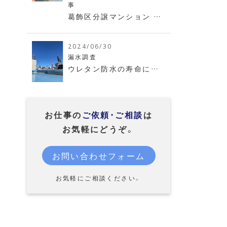
事
葛飾区分譲マンション 屋
上臭気筒（通気管）改修工
事
2024/06/30
漏水調査
ウレタン防水の寿命につ
いて
お仕事の
ご依頼・ご相談
は
お気軽にどうぞ。
お問い合わせフォーム
お気軽にご相談ください。