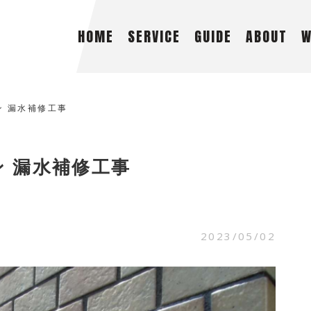
H
O
M
E
S
E
R
V
I
C
E
G
U
I
D
E
A
B
O
U
T
 漏水補修工事
 漏水補修工事
2023/05/02