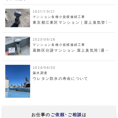
2021/10/21
マンション各種小規模修繕工事
東京都江東区マンション｜屋上臭気管（臭
気筒・通気筒）交換工事
2023/06/28
マンション各種小規模修繕工事
葛飾区分譲マンション 屋上臭気筒（通気
管）改修工事
2024/06/30
漏水調査
ウレタン防水の寿命について
お仕事の
ご依頼・ご相談
は