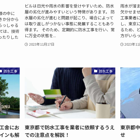
ビルは日光や雨水の影響を受けやすいため、防水
雨水が溜
層の劣化が進みやすいという特徴があります。 防
欠かせませ
様の中に
水層の劣化が進むと問題が起こり、場合によって
工事業者に
きか分から
は取り返しがつかない事態に発展することもあり
し、東京
らっしゃる
得ます。 そのため、定期的に防水工事を行い、常
るため、
ては、技術
に万全の状態を...
方がいらっし
ったりした
2023年11月17日
2023年1
防水工事
防水工事
工舎にお
東京都で防水工事を業者に依頼するうえ
東京都
インも解
での注意点を解説！
せ