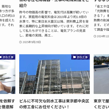
紹介
、築地な
「省エネ
持つ方が多
「光熱費
昨今の物価高の影響で、電気代は高騰が続いてい
口の約10
きる？」 
ます。家庭用の電気料金は2010年より約1.6倍の
持を超えた
熱費の削
水準で、特に東日本大震災以降、燃料費上昇を背
ます。それ
ます。 ど
景に長期的な上昇傾向が続いています。それに対
て調査や設計
して私たちができることは、電気プランの見直
し、節電の実践、再エ...
2024年1
2025年9月29日
防水工事
防水工事
を依頼す
ビルに不可欠な防水工事は東京都中央区
東京で
を徹底解
の修工舎にお任せください！
くださ