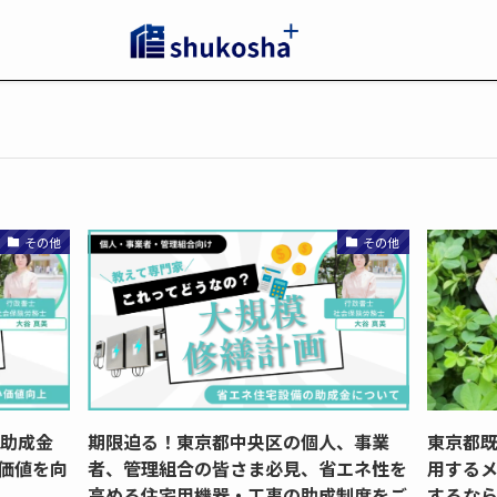
その他
その他
、助成金
期限迫る！東京都中央区の個人、事業
東京都
価値を向
者、管理組合の皆さま必見、省エネ性を
用するメ
高める住宅用機器・工事の助成制度をご
するな