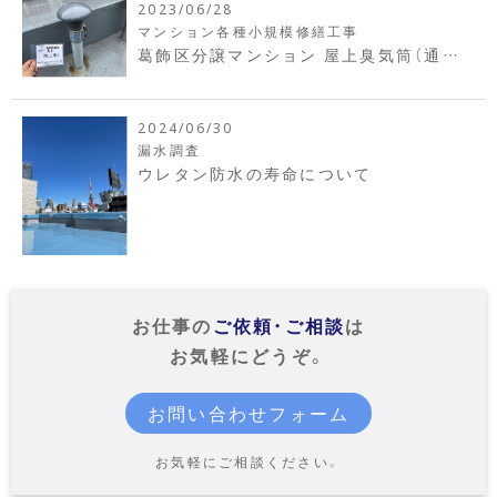
2023/06/28
マンション各種小規模修繕工事
葛飾区分譲マンション 屋上臭気筒（通気
管）改修工事
2024/06/30
漏水調査
ウレタン防水の寿命について
お仕事の
ご依頼・ご相談
は
お気軽にどうぞ。
お問い合わせフォーム
お気軽にご相談ください。